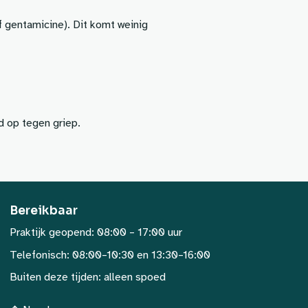
of gentamicine). Dit komt weinig
d op tegen griep.
Bereikbaar
Praktijk geopend: 08:00 – 17:00 uur
Telefonisch: 08:00–10:30 en 13:30–16:00
Buiten deze tijden: alleen spoed