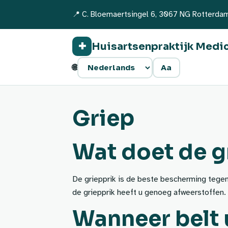
📍 C. Bloemaertsingel 6, 3067 NG Rotterda
Huisartsenpraktijk Medi
✚
🌐
Aa
Griep
Wat doet de g
De griepprik is de beste bescherming tegen
de griepprik heeft u genoeg afweerstoffen.
Wanneer belt 