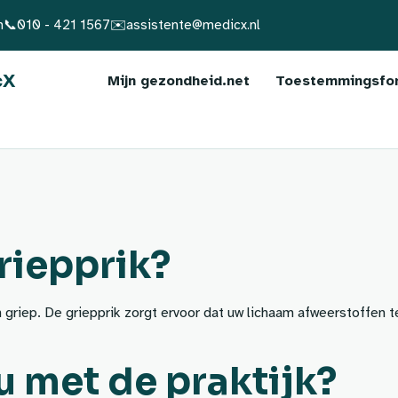
m
📞
010 - 421 1567
✉️
assistente@medicx.nl
cX
Mijn gezondheid.net
Toestemmingsform
riepprik?
 griep. De griepprik zorgt ervoor dat uw lichaam afweerstoffen
u met de praktijk?